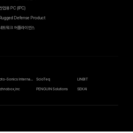
산업용 PC (IPC)
Rugged Defense Product
네트워크 어플라이언스
Photo-Sonics International Ltd
ScioTeq
LINBIT
chnobox,inc
PENGUIN Solutions
SEKAI