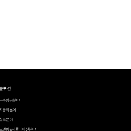
솔루션
군수항공분야
자동화분야
철도분야
모델링&시뮬레이션분야