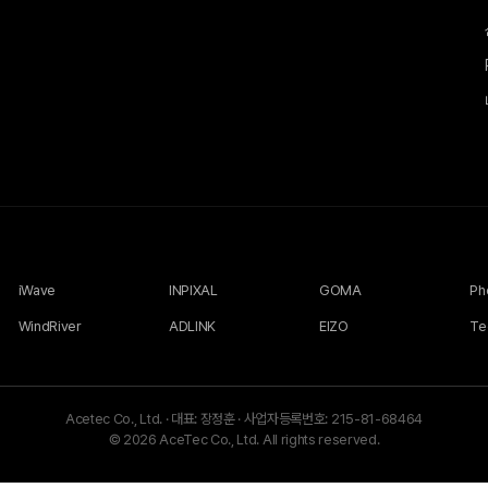
iWave
INPIXAL
GOMA
WindRiver
ADLINK
EIZO
Te
Acetec Co., Ltd.
·
대표: 장정훈
·
사업자등록번호: 215-81-68464
© 2026 AceTec Co., Ltd. All rights reserved.