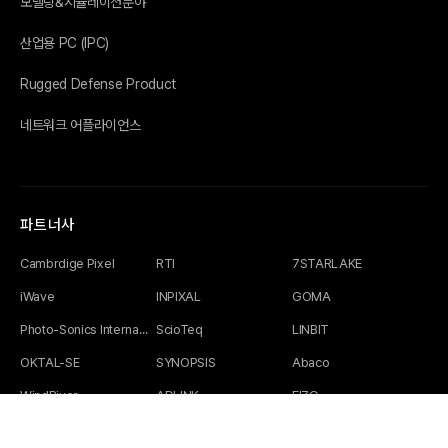
모델링&시뮬레이션분야
산업용 PC (IPC)
Rugged Defense Product
네트워크 어플라이언스
파트너사
Cambrdige Pixel
RTI
7STARLAKE
iWave
INPIXAL
GOMA
Photo-Sonics International Ltd
ScioTeq
LINBIT
OKTAL-SE
SYNOPSIS
Abaco
WindRiver
ADLINK
EIZO
Technobox,inc
PENGUIN Solutions
SEKAI