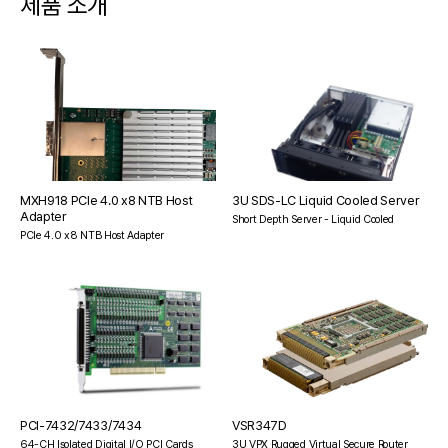
제품 소개
MXH918 PCIe 4.0 x8 NTB Host
3U SDS-LC Liquid Cooled Server
Adapter
Short Depth Server - Liquid Cooled
PCIe 4.0 x8 NTB Host Adapter
PCI-7432/7433/7434
VSR347D
64-CH Isolated Digital I/O PCI Cards
3U VPX Rugged Virtual Secure Router